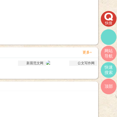
快搜
网站
更多+
导航
新晨范文网
公文写作网
快速
搜索
顶部